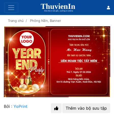
0
Trang chủ
Phông Nền, Banner
Bởi :
YoPrint
Thêm vào bộ sưu tập